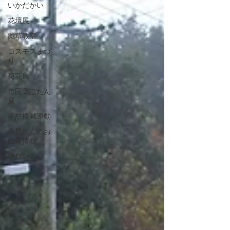
いかだかい
花壇展
薬草教室
コスモスまつ
り
菊花展
市民葉ぼたん
展
事故撲滅運動
会員さんのお
仕事情報
サロン