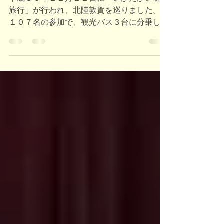
てきました。
平成３０年１１月２１日に「いかだかい研修
旅行」が行われ、北陸敦賀を巡りました。
１０７名の参加で、観光バス３台に分乗して
の旅行でした。 天候にも恵まれて秋の盛り
の湊町敦賀を満喫しました。 研修の様子を
スナップ写真で紹介します。 各地から出
発 加斗PAに集合...