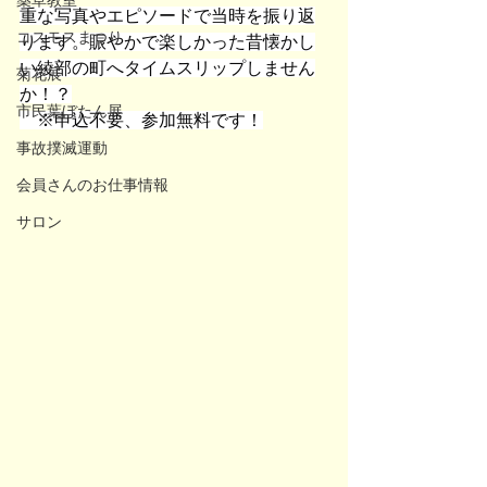
薬草教室
重な写真やエピソードで当時を振り返
コスモスまつり
ります。賑やかで楽しかった昔懐かし
い綾部の町へタイムスリップしません
菊花展
か！？
市民葉ぼたん展
　※申込不要、参加無料です！
事故撲滅運動
会員さんのお仕事情報
サロン