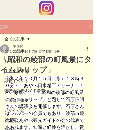
記事
全ての記事
事務局
全ての記事
2025年10月7日
読了時間: 1分
「昭和の綾部の町風景にタ
お知らせ
イムスリップ」
生活支援事業
令和７年１０月１５日（水）１３時３
緑化イベント
０分～　あやべ日東精工アリーナ　１
体験＆観光ガイド事業
F 研修室にて、「昭和の綾部の町風景
にタイムスリップ」と題して石原信明
空家管理事業
さんの講演会を開催します。石原さん
いかだかい
はシルバーの会員でもあり、綾部市観
花壇展
光協会あやべ観光ガイドの会の代表で
もあります。知識と経験を活かし、貴