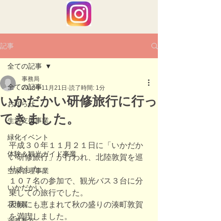
記事
全ての記事
事務局
全ての記事
2018年11月21日
読了時間: 1分
いかだかい研修旅行に行っ
お知らせ
てきました。
生活支援事業
緑化イベント
平成３０年１１月２１日に「いかだか
体験＆観光ガイド事業
い研修旅行」が行われ、北陸敦賀を巡
りました。
空家管理事業
１０７名の参加で、観光バス３台に分
いかだかい
乗しての旅行でした。
花壇展
天候にも恵まれて秋の盛りの湊町敦賀
を満喫しました。