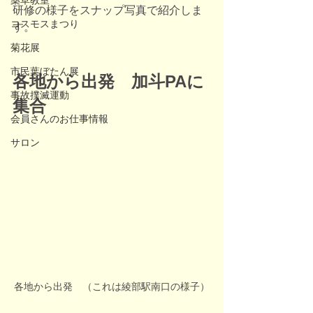
薬草教室
研修の様子をスナップ写真で紹介しま
コスモスまつり
す。
菊花展
市民葉ぼたん展
各地から出発　加斗PAに
事故撲滅運動
集合
会員さんのお仕事情報
サロン
各地から出発　（これは綾部駅南口の様子）