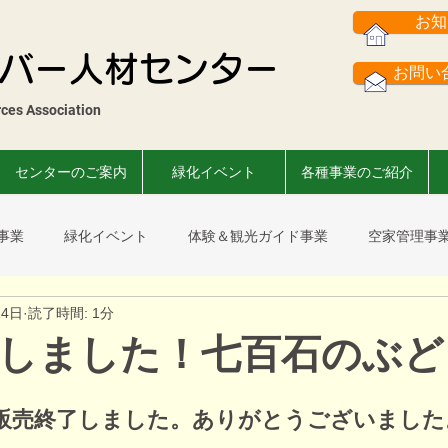
お知
バー人材センター
お問い合
es Association​
センターのご案内
緑化イベント
各種事業のご紹介
事業
緑化イベント
体験＆観光ガイド事業
空家管理事
24日
読了時間: 1分
スまつり
菊花展
市民葉ぼたん展
事故撲滅運動
会
しました！七百石のぶど
販売終了しました。ありがとうございました