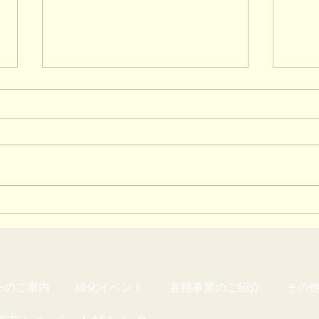
年末
講習会『心と体を元気にす
る！ミュージック・ケア（音
楽療法）』
ーのご案内
緑化イベント
各種事業のご紹介
その