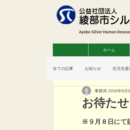
公益社団法人
綾部市シル
Ayabe Silver Human Resourc
ホーム
全ての記事
お知らせ
生活支援
事務局
2016年8月
花壇展
薬草教室
コスモ
お待たせ
サロン
※９月８日にて