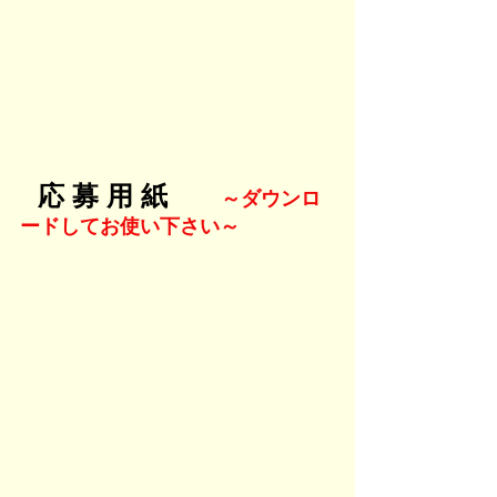
応 募 用 紙　　
～ダウンロ
ードしてお使い下さい～