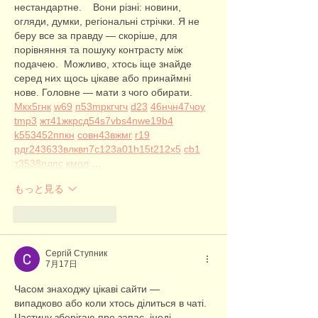
нестандартне.    Вони різні: новини, 
огляди, думки, регіональні стрічки. Я не 
беру все за правду — скоріше, для 
порівняння та пошуку контрасту між 
подачею.  Можливо, хтось іще знайде 
серед них щось цікаве або принаймні 
нове. Головне — мати з чого обирати.  
М
к
х
5
г
нк
w69
п
53
mp
кг
чг
ч
d23
46
н
чн
47
чо
у
tmp3
жт
41
ж
кр
сд
54
s7
vb
s4
nw
e19
b4
k55
34
52
пп
кн
с
о
вн
43
вж
мг
r19
рд
r24
36
33
вл
кв
n7
c123
a01
h15
t21
2x5
cb1
т
35
38
пд
пс
км
ол
 …
もっと見る
いいね！
返信
Сергій Ступник
7月17日
Часом знаходжу цікаві сайти — 
випадково або коли хтось ділиться в чаті. 
Частину зберігаю про запас, іноді 