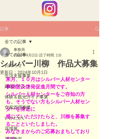
記事
全ての記事
事務局
全ての記事
2024年9月2日
読了時間: 1分
シルバー川柳 作品大募集
お知らせ
更新日：
2024年10月1日
生活支援事業
来月、１０月はシルバー人材センター
緑化イベント
事業普及啓発促進月間です。
シルバー人材センターをご存知の方
体験＆観光ガイド事業
も、そうでない方もシルバー人材セン
空家管理事業
ターを身近に
感じていただけたらと、川柳を募集す
いかだかい
ることといたしました。
花壇展
みなさまからのご応募おまちしており
ます。