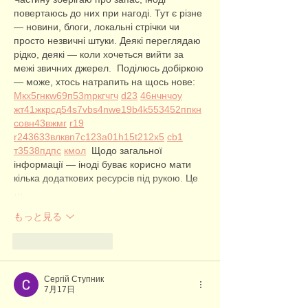
повертаюсь до них при нагоді. Тут є різне 
— новини, блоги, локальні стрічки чи 
просто незвичні штуки. Деякі переглядаю 
рідко, деякі — коли хочеться вийти за 
межі звичних джерел.  Поділюсь добіркою 
— може, хтось натрапить на щось нове:  
М
к
х
5
г
нк
w69
п
53
mp
кг
чг
ч
d23
46
н
чн
чо
у
жт
41
ж
кр
сд
54
s7
vb
s4
nw
e19
b4
k55
34
52
пп
кн
с
о
вн
43
вж
мг
r19
r24
36
33
вл
кв
n7
c123
a01
h15
t21
2x5
cb1
т
35
38
пд
пс
км
ол
  Щодо загальної 
інформації — іноді буває корисно мати 
кілька додаткових ресурсів під рукою. Це 
…
もっと見る
いいね！
返信
Сергій Ступник
7月17日