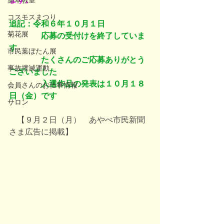
薬草教室
コスモスまつり
追記：令和６年１０月１日
菊花展
　　　　応募の受付けを終了していま
す
市民葉ぼたん展
　　　　たくさんのご応募ありがとう
事故撲滅運動
ございました
　　　　入選作品の発表は１０月１８
会員さんのお仕事情報
日（金）です
サロン
　【９月２日（月）　あやべ市民新聞
さま広告に掲載】