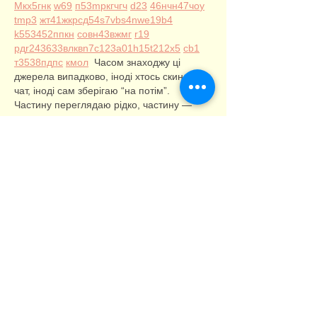
М
к
х
5
г
нк
w69
п
53
mp
кг
чг
ч
d23
46
н
чн
47
чо
у
tmp3
жт
41
ж
кр
сд
54
s7
vb
s4
nw
e19
b4
k55
34
52
пп
кн
с
о
вн
43
вж
мг
r19
рд
r24
36
33
вл
кв
n7
c123
a01
h15
t21
2x5
cb1
т
35
38
пд
пс
км
ол
  Часом знаходжу ці 
джерела випадково, іноді хтось скине в 
чат, іноді сам зберігаю “на потім”. 
Частину переглядаю рідко, частину — 
коли шукаю щось локальне чи 
нестандартне.    Вони різні: новини, 
огляди, думки, регіональні стрічки. Я не 
беру все за правду — скоріше, для 
порівняння та пошуку контрасту між 
подачею.  Можливо, хтось іще знайде 
серед них щось цікаве або принаймні 
нове. Головне — мати з чого обирати. 
いいね！
返信
Роман Головко
6月18日
Часом знаходжу ці джерела випадково, 