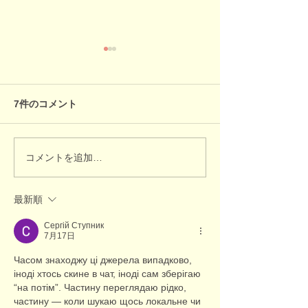
7件のコメント
年末年始のお知
コメントを追加…
講習会『心と体を元気に
する！ミュージック・ケ
ア（音楽療法）』
最新順
Сергій Ступник
7月17日
Часом знаходжу ці джерела випадково, 
іноді хтось скине в чат, іноді сам зберігаю 
“на потім”. Частину переглядаю рідко, 
частину — коли шукаю щось локальне чи 