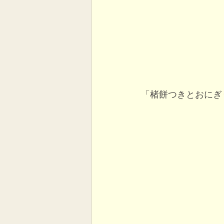
「楮餅つきとおにぎ