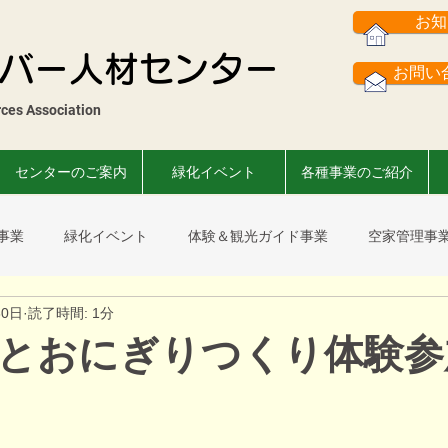
お知
バー人材センター
お問い合
es Association​
センターのご案内
緑化イベント
各種事業のご紹介
事業
緑化イベント
体験＆観光ガイド事業
空家管理事
30日
読了時間: 1分
スまつり
菊花展
市民葉ぼたん展
事故撲滅運動
会
とおにぎりつくり体験参