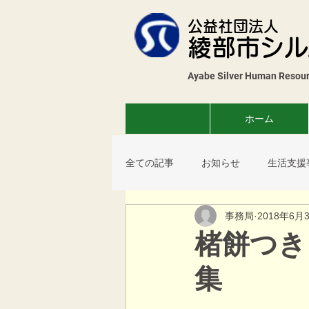
公益社団法人
綾部市シル
Ayabe Silver Human Resourc
ホーム
全ての記事
お知らせ
生活支援
事務局
2018年6月
花壇展
薬草教室
コスモ
楮餅つき
集
サロン