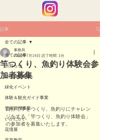
記事
全ての記事
事務局
全ての記事
2018年7月14日
読了時間: 1分
竿つくり、魚釣り体験会参
お知らせ
加者募集
生活支援事業
緑化イベント
体験＆観光ガイド事業
空家管理事業
自分で竿をつくり、魚釣りにチャレン
ジをする「竿つくり、魚釣り体験会」
いかだかい
の参加者を募集いたします。
花壇展