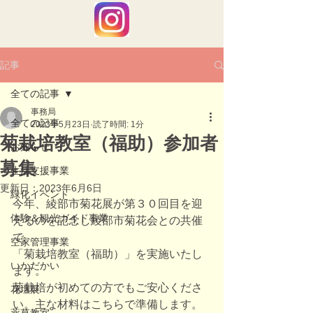
記事
全ての記事
事務局
全ての記事
2023年5月23日
読了時間: 1分
菊栽培教室（福助）参加者
お知らせ
募集
生活支援事業
更新日：
2023年6月6日
緑化イベント
今年、綾部市菊花展が第３０回目を迎
体験＆観光ガイド事業
えるのを記念し綾部市菊花会との共催
で
空家管理事業
「菊栽培教室（福助）」を実施いたし
いかだかい
ます。
菊栽培が初めての方でもご安心くださ
花壇展
い。主な材料はこちらで準備します。