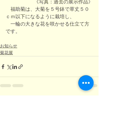
　《写真：過去の展示作品》
　福助菊は、大菊を５号鉢で草丈５０
ｃｍ以下になるように栽培し、
　一輪の大きな花を咲かせる仕立て方
です。
お知らせ
菊花展
すべて表示
最新記事