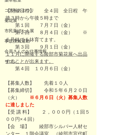
薬草教室
コスモスまつり
【開催日程】　　全４回　全日程　午
後３時から午後５時まで
菊花展
　　第１回　　７月７日（金）
市民葉ぼたん展
　　第２回　　８月４日（金）　　※
５号鉢で５鉢育てます。
事故撲滅運動
　　第３回　　９月１日（金）　　　
会員さんのお仕事情報
１１月に開催する綾部市菊花展へ出品
することが出来ます。
サロン
　　第４回　１０月６日（金）　
【募集人数】　　先着１０人
【募集締切】　　令和５年６月２０日
（火）　　
※６月６日（火）募集人数
に達しました
【受 講 料】　　２，０００円（１回５
００円×４回）
【会　場】　　綾部市シルバー人材セ
ンター　１階会議室　（綾部市宮代町