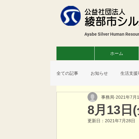
公益社団法人
綾部市シル
Ayabe Silver Human Resourc
ホーム
全ての記事
お知らせ
生活支援
事務局
2021年7月
花壇展
薬草教室
コスモ
8月13
更新日：
2021年7月28日
サロン