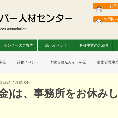
お知
バー人材センター
お問い合
es Association​
センターのご案内
緑化イベント
各種事業のご紹介
事業
緑化イベント
体験＆観光ガイド事業
空家管理事
13日
読了時間: 0分
スまつり
菊花展
市民葉ぼたん展
事故撲滅運動
会
日(金)は、事務所をお休み