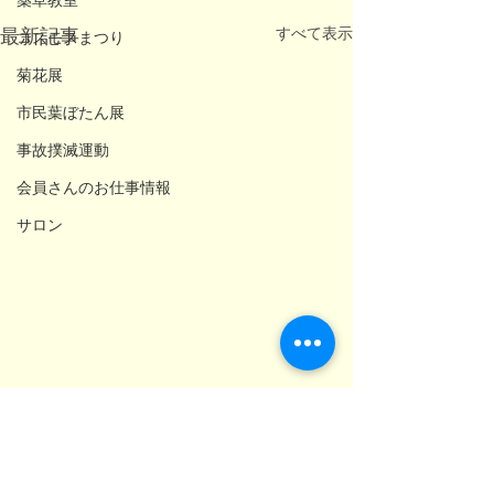
薬草教室
すべて表示
最新記事
コスモスまつり
菊花展
市民葉ぼたん展
事故撲滅運動
会員さんのお仕事情報
サロン
コメント