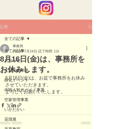
記事
全ての記事
事務局
全ての記事
2019年7月24日
読了時間: 1分
8月16日(金)は、事務所を
お知らせ
お休みします。
生活支援事業
8月16日(金)は、お盆で事務所をお休み
緑化イベント
させていただきます。
体験＆観光ガイド事業
よろしくお願いいたします。
空家管理事業
いかだかい
花壇展