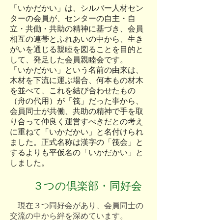
「いかだかい」は、シルバー人材セン
ターの会員が、センターの自主・自
立・共働・共助の精神に基づき、会員
相互の連帯とふれあいの中から、生き
がいを通じる親睦を図ることを目的と
して、発足した会員親睦会です。
「いかだかい」という名前の由来は、
木材を下流に運ぶ場合、何本もの材木
を並べて、これを結び合わせたもの
（舟の代用）が「筏」だった事から、
会員同士が共働、共助の精神で手を取
り合って仲良く運営すべきだとの考え
に重ねて「いかだかい」と名付けられ
ました。正式名称は漢字の「筏会」と
するよりも平仮名の「いかだかい」と
しました。
３つの倶楽部・同好会
現在３つ同好会があり、会員同士の
交流の中から絆を深めています。