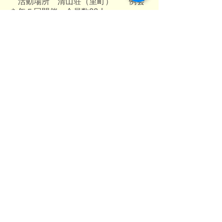
活動場所 清山荘（里町） 例会
を年５回開催 会員数23人
参加費1,000円／回（食事込）
ＰＲ 歌う事で元気をもらい、
脳を使う事で認知症の予防に
もなり楽しんでいます。
【シルバー囲碁・将棋・麻雀・卓球同
好会】
活動場所 清山荘（里町） 例会
は年８回開催 会員数19人
参加費150円／回（食事なし）
ＰＲ 指先の運動や脳を使う事で認
知症の予防に効果があります。