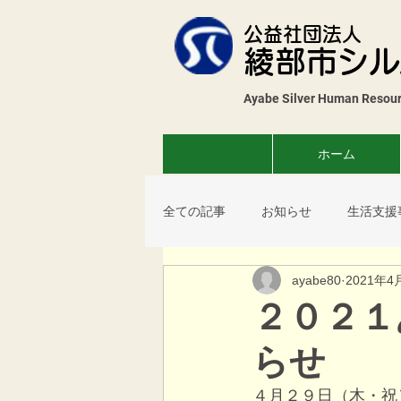
公益社団法人
綾部市シル
Ayabe Silver Human Resourc
ホーム
全ての記事
お知らせ
生活支援
ayabe80
2021年4
花壇展
薬草教室
コスモ
２０２１
らせ
サロン
４月２９日（木・祝