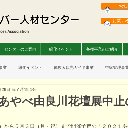
お知
バー人材センター
お問い合
es Association​
センターのご案内
緑化イベント
各種事業のご紹介
事業
緑化イベント
体験＆観光ガイド事業
空家管理事
月28日
読了時間: 1分
スまつり
菊花展
市民葉ぼたん展
事故撲滅運動
会
あやべ由良川花壇展中止
）から５月３日（月・祝）まで開催予定の「２０２１あ