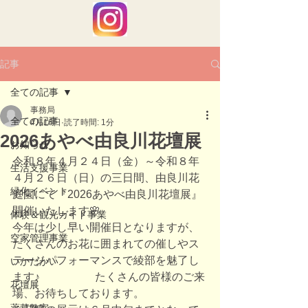
記事
全ての記事
事務局
全ての記事
4月16日
読了時間: 1分
2026あやべ由良川花壇展
お知らせ
令和８年４月２４日（金）～令和８年
生活支援事業
４月２６日（日）の三日間、由良川花
緑化イベント
庭園にて『2026あやべ由良川花壇展』
開催いたします🌸
体験＆観光ガイド事業
今年は少し早い開催日となりますが、
空家管理事業
たくさんのお花に囲まれての催しやス
テージパフォーマンスで綾部を魅了し
いかだかい
ます♪　　　　　たくさんの皆様のご来
花壇展
場、お待ちしております。