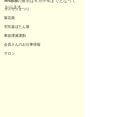
薬草教室
※花壇の展示は６月中旬までとなって
おります。
コスモスまつり
菊花展
市民葉ぼたん展
事故撲滅運動
会員さんのお仕事情報
サロン